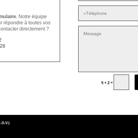
mulaire.
Notre équipe
ur répondre à toutes vos
ontacter directement ?
2
 28
=
5 + 2
.G.V.)