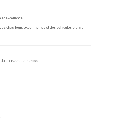
n et excellence.
r des chauffeurs expérimentés et des véhicules premium.
du transport de prestige.
on.