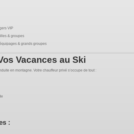
gers VIP
lles & groupes
 équipages & grands groupes
 Vos Vacances au Ski
onduite en montagne. Votre chauffeur privé s’occupe de tout :
de
es :