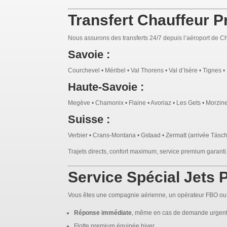
Transfert Chauffeur Pr
Nous assurons des transferts 24/7 depuis l’aéroport de Ch
Savoie :
Courchevel • Méribel • Val Thorens • Val d’Isère • Tignes •
Haute-Savoie :
Megève • Chamonix • Flaine • Avoriaz • Les Gets • Morzin
Suisse :
Verbier • Crans-Montana • Gstaad • Zermatt (arrivée Täsch
Trajets directs, confort maximum, service premium garanti
Service Spécial Jets
Vous êtes une compagnie aérienne, un opérateur FBO ou u
Réponse immédiate
, même en cas de demande urgen
Flotte premium équipée hiver