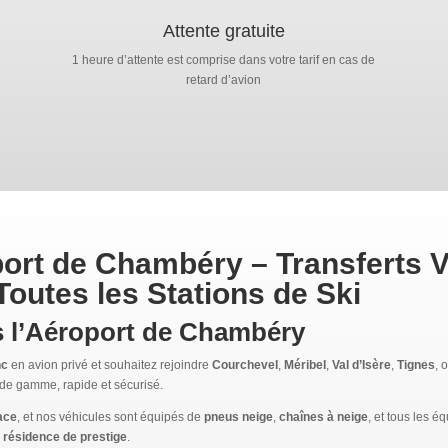
Attente gratuite
1 heure d’attente est comprise dans votre tarif en cas de
retard d’avion
port de Chambéry – Transferts 
 Toutes les Stations de Ski
s l’Aéroport de Chambéry
nc
en avion privé et souhaitez rejoindre
Courchevel
,
Méribel
,
Val d’Isère
,
Tignes
, 
t de gamme, rapide et sécurisé.
lace
, et nos véhicules sont équipés de
pneus neige
,
chaînes à neige
, et tous les 
u
résidence de prestige
.